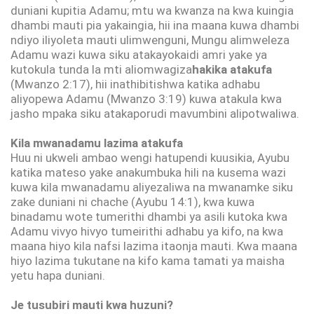
duniani kupitia Adamu; mtu wa kwanza na kwa kuingia
dhambi mauti pia yakaingia, hii ina maana kuwa dhambi
ndiyo iliyoleta mauti ulimwenguni, Mungu alimweleza
Adamu wazi kuwa siku atakayokaidi amri yake ya
kutokula tunda la mti aliomwagiza
hakika atakufa
(Mwanzo 2:17), hii inathibitishwa katika adhabu
aliyopewa Adamu (Mwanzo 3:19) kuwa atakula kwa
jasho mpaka siku atakaporudi mavumbini alipotwaliwa.
Kila mwanadamu lazima atakufa
Huu ni ukweli ambao wengi hatupendi kuusikia, Ayubu
katika mateso yake anakumbuka hili na kusema wazi
kuwa kila mwanadamu aliyezaliwa na mwanamke siku
zake duniani ni chache (Ayubu 14:1), kwa kuwa
binadamu wote tumerithi dhambi ya asili kutoka kwa
Adamu vivyo hivyo tumeirithi adhabu ya kifo, na kwa
maana hiyo kila nafsi lazima itaonja mauti. Kwa maana
hiyo lazima tukutane na kifo kama tamati ya maisha
yetu hapa duniani.
Je tusubiri mauti kwa huzuni?