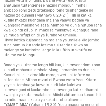
hazina yetu mbinguni. Bwana wetu Yesu Kristo
anatuasa tuitengeneze hazina mbinguni mahali
ambapo roho zetu zitakuapo, tena tusihangaike na
hazina za duniani (Mathayo 6:20-21). Hili ni katika
kutilia mkazo kuangalia maisha yajayo badala ya
kuangalia maisha ya sasa. Mambo ya dunia hutupa raha
kwa kipindi kifupi, ni makosa makubwa kuchagua raha
ya muda mfupi dhidi ya furaha ya umilele.
Hivyo katika kujiandaa na maisha ya umilele kila jambo
tunaloamua kutenda lazima tulitende tukiwa na
malengo ya kutimiza lengo la kuufikia utakatifu na
ufalme wa Mungu.
Baada ya kutizama lengo hili kuu, kila mwanadamu ana
kusudi mahususi ambalo Mungu amemletea duniani.
Kusudi hili ni lazima kila mmoja wetu alitafute na
alifanikishe. Mfano mzuri ni Bwana wetu Yesu Kristo
yeye alitambua ya kuwa kusudi lake kuletwa
ulimwenguni ni kuukomboa ulimwengu katika dhambi
kwa njia ya kufa msalabani. Aliishi akitambua kusudi hili
na ndio maana kabla ya kukata roho alisema,
“YAMETIMIA”
(Yohana 19:30). Yesu anasema neno hili