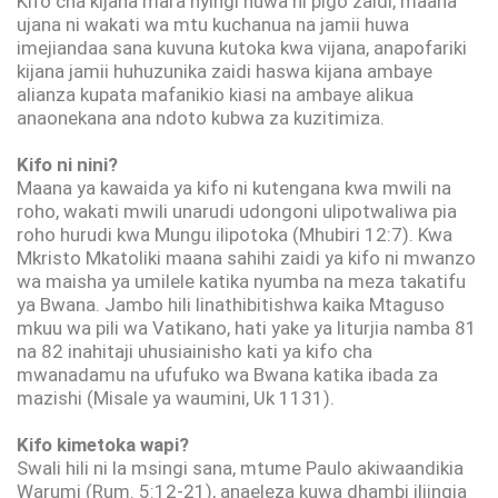
Kifo cha kijana mara nyingi huwa ni pigo zaidi, maana
ujana ni wakati wa mtu kuchanua na jamii huwa
imejiandaa sana kuvuna kutoka kwa vijana, anapofariki
kijana jamii huhuzunika zaidi haswa kijana ambaye
alianza kupata mafanikio kiasi na ambaye alikua
anaonekana ana ndoto kubwa za kuzitimiza.
Kifo ni nini?
Maana ya kawaida ya kifo ni kutengana kwa mwili na
roho, wakati mwili unarudi udongoni ulipotwaliwa pia
roho hurudi kwa Mungu ilipotoka (Mhubiri 12:7). Kwa
Mkristo Mkatoliki maana sahihi zaidi ya kifo ni mwanzo
wa maisha ya umilele katika nyumba na meza takatifu
ya Bwana. Jambo hili linathibitishwa kaika Mtaguso
mkuu wa pili wa Vatikano, hati yake ya liturjia namba 81
na 82 inahitaji uhusiainisho kati ya kifo cha
mwanadamu na ufufuko wa Bwana katika ibada za
mazishi (Misale ya waumini, Uk 1131).
Kifo kimetoka wapi?
Swali hili ni la msingi sana, mtume Paulo akiwaandikia
Warumi (Rum. 5:12-21), anaeleza kuwa dhambi iliingia