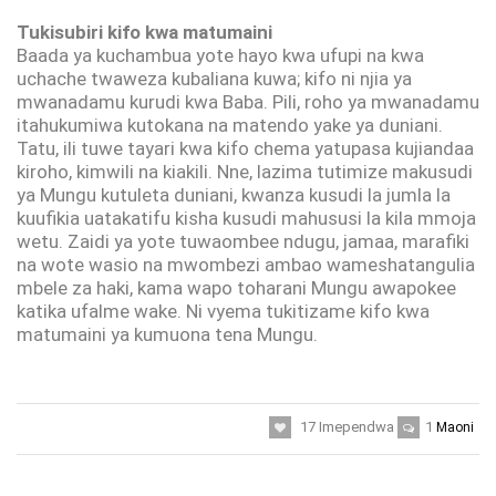
Tukisubiri kifo kwa matumaini
Baada ya kuchambua yote hayo kwa ufupi na kwa
uchache twaweza kubaliana kuwa; kifo ni njia ya
mwanadamu kurudi kwa Baba. Pili, roho ya mwan­­­adamu
itahukumiwa kutokana na matendo yake ya duniani.
Tatu, ili tuwe tayari kwa kifo chema yatupasa kujiandaa
kiroho, kimwili na kiakili. Nne, lazima tutimize makusudi
ya Mungu kutuleta duniani, kwanza kusudi la jumla la
kuufikia uatakatifu kisha kusudi mahususi la kila mmoja
wetu. Zaidi ya yote tuwaombee ndugu, jamaa, marafiki
na wote wasio na mwombezi ambao wameshatangulia
mbele za haki, kama wapo toharani Mungu awapokee
katika ufalme wake. Ni vyema tukitizame kifo kwa
matumaini ya kumuona tena Mungu.
17
Imependwa
1
Maoni