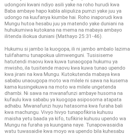
udongoni kwani ndiyo asili yake na roho hurudi kwa
Baba ambaye hapo kabla aliipuliza pumzi yake juu ya
udongo na kuufanya kiumbe hai. Roho inaporudi kwa
Mungu hutoa hesabu juu ya matendo yake duniani na
huhukumiwa kutokana na mema na mabaya ambayo
ilitenda iliokua duniani (Mathayo 25:31-46).
Hukumu si jambo la kuogopa, ili ni jambo ambalo lazima
tulifahamu tunapokua ulimwenguni. Tusisiseme
hatutendi maovu kwa kuwa tunaogopa hukumu ya
mwisho, ila tusitende maovu kwa kuwa tunao upendo
kwa jirani na kwa Mungu. Kutokutenda mabaya kwa
sababu unaougopa moto wa milele ni sawa na kusema
kama kusingekuwa na moto wa milele ungetenda
dhambi. Ni sawa na mwanafunzi ambaye husoma na
kufaulu kwa sababu ya kuogopa asiposoma atapata
adhabu. Mwanafunzi huyu hatasoma kwa furaha bali
kwa machungu. Vivyo hivyo tunapofikiria kuhusu
maisha yetu baada ya kifo, tufikirie kuhusu upendo wa
Mungu na furaha ya kuungana naye. Tunapowasaidia
watu tuwasaidie kwa moyo wa upendo bila kuhesabu