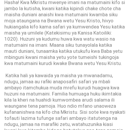
Hasha! Kwa Mkristu mwenye imani na matumaini kifo si
jambo la kutisha, kwani katika kipindi chake chote cha
maisha duniani anaishi kwa matumaini kwamba siku
moja ataungana na Bwana wetu Yesu Kristo, hivyo
hukiangalia kifo kama safari ya kumwendea Yesu katika
maisha ya umilele (Katekisimu ya Kanisa Katoiliki:
1020). Huzuni ya kudumu huwa kwa watu wasio na
matumaini na imani. Maana siku tunayolala katika
mauti duniani, tunaamka katika utukufu kwa Baba yetu
mbinguni kwani maisha yetu yote tumeishi tukingoja
kwa matumaini kurudi kwake Bwana wetu Yesu Kristu.
Katika hali ya kawaida ya maisha ya mwanadamu,
ndugu, jamaa au rafiki anaposafiri safari ya mbali
ambayo itamchukua muda mrefu kurudi huagwa kwa
huzuni na matumaini. Familia humuaga huku ikimtakia
kila la kheri na huahidi kumwombea arudi salama ili
waungane tena pamoja. Huo ndio mfano unaoweza
kufananishwa na kifo cha Mkristu. Sisi sote kwa nyakati
tofauti lazima tufunge safari ambayo itatutenga na
ndugu, jamaa na marafiki zetu, watahuzunika kiasi