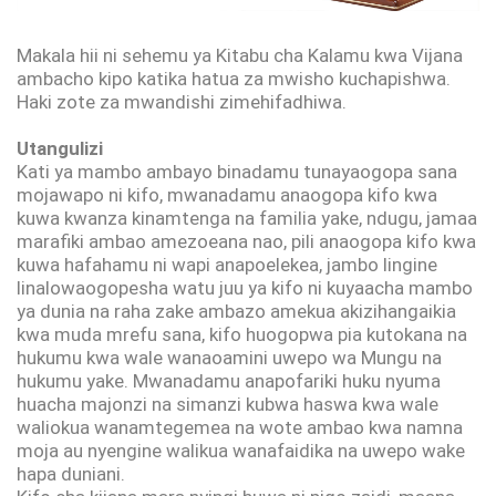
Makala hii ni sehemu ya Kitabu cha Kalamu kwa Vijana
ambacho kipo katika hatua za mwisho kuchapishwa.
Haki zote za mwandishi zimehifadhiwa.
Utangulizi
Kati ya mambo ambayo binadamu tunayaogopa sana
mojawapo ni kifo, mwanadamu anaogopa kifo kwa
kuwa kwanza kinamtenga na familia yake, ndugu, jamaa
marafiki ambao amezoeana nao, pili anaogopa kifo kwa
kuwa hafahamu ni wapi anapoelekea, jambo lingine
linalowaogopesha watu juu ya kifo ni kuyaacha mambo
ya dunia na raha zake ambazo amekua akizihangaikia
kwa muda mrefu sana, kifo huogopwa pia kutokana na
hukumu kwa wale wanaoamini uwepo wa Mungu na
hukumu yake. Mwanadamu anapofariki huku nyuma
huacha majonzi na simanzi kubwa haswa kwa wale
waliokua wanamtegemea na wote ambao kwa namna
moja au nyengine walikua wanafaidika na uwepo wake
hapa duniani.