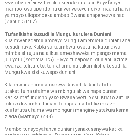
kwamba nafanya hivi ili nisiende motoni. Kuyafanya
mambo kwa upendo na unyenyekevu ndiyo maana halisi
ya moyo uliopondeka ambao Bwana anapenezwa nao
(Zaburi 51:17)
Tufanikishe kusudi la Mungu kutuleta Duniani
Kila mwanadamu ambaye Mungu amemleta duniani ana
kusudi naye. Kabla ya kuumbwa kwetu na kutungwa
mimba alitujua na alikua ameshaweka mipango mema
juu yetu (Yeremia 1:5). Hivyo tunapoishi duniani lazima
kwanza tulitafute, tulifahamu na tukamilishe kusudi la
Mungu kwa sisi kuwapo duniani.
Kila mwanadamu amepewa kusudi la kuutafuta
utakatifu na ufalme wa mbingu akiwa hapa duniani.
Katika mafundisho yake Bwana wetu Yesu Kristo alitilia
mkazo kwamba duniani tunapita na tutilie mkazo
kuutafuta ufalme wa mbinguni mengine yatakuja kama
ziada (Mathayo 6:33).
Mambo tunayoyafanya duniani yanakusanywa katika