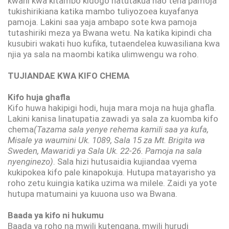
kwani kwa kitambo kidogo hatutakua nao tena pamoja
tukishirikiana katika mambo tuliyozoea kuyafanya
pamoja. Lakini saa yaja ambapo sote kwa pamoja
tutashiriki meza ya Bwana wetu. Na katika kipindi cha
kusubiri wakati huo kufika, tutaendelea kuwasiliana kwa
njia ya sala na maombi katika ulimwengu wa roho.
TUJIANDAE KWA KIFO CHEMA
Kifo huja ghafla
Kifo huwa hakipigi hodi, huja mara moja na huja ghafla.
Lakini kanisa linatupatia zawadi ya sala za kuomba kifo
chema
(Tazama sala yenye rehema kamili saa ya kufa,
Misale ya waumini Uk. 1089, Sala 15 za Mt. Brigita wa
Sweden, Mawaridi ya Sala Uk. 22-26. Pamoja na sala
nyenginezo)
. Sala hizi hutusaidia kujiandaa vyema
kukipokea kifo pale kinapokuja. Hutupa matayarisho ya
roho zetu kuingia katika uzima wa milele. Zaidi ya yote
hutupa matumaini ya kuuona uso wa Bwana.
Baada ya kifo ni hukumu
Baada ya roho na mwili kutengana, mwili hurudi