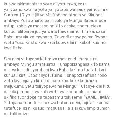
kubwa akimaanisha yote aliyotumwa, yote
yaliyoandikwa na yote yaliyotabiriwa sasa yametimia.
Sura ya 17 ya Injili ya Mt. Yohana ni sala ya Kikuhani
ambayo Yesu anaitolea mbele ya Mungu Baba, muda
mfupi kabla ya mateso na kifo chake, anamueleza
kusudi ulilonipa juu ya watu hawa nimelitimiza, sasa
Baba umtukuze mwanao. Zawadi anayopokea Bwana
wetu Yesu Kristo kwa kazi kubwa hii ni kuketi kuume
kwa Baba.
Sisi nasi yatupasa kutimiza makusudi mahususi
ambayo Mungu ametuatia. Tunapokiangalia kifo kama
njia ya kurudi nyumbani kwa Baba lazima tuatafakari
kuhusu kazi Baba aliyotutuma. Tunapozisafisha roho
zetu kwa njia ya kitubio pia tukumbuke kutimiza
majukumu yetu tuliyopewa na Mungu. Tufanye kila kitu
na kila jambo ili wakati wetu wa kuondoka duniani
ukifika tuondoke na tabasamu tukisema
“YAMETIMIA”.
Yatupasa tuondoke tukiwa hatuna deni; tujitafakari na
tutafute lipi ni kusudi mahususi la sisi kuwamo duniani
na tulitimize.